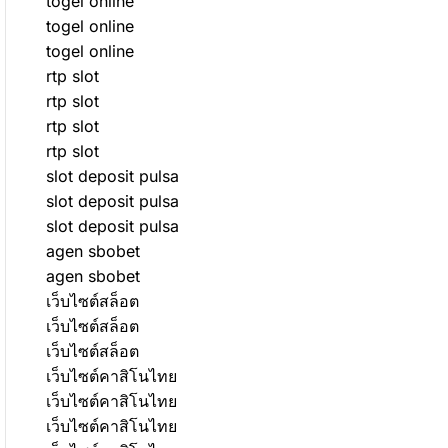
togel online
togel online
togel online
rtp slot
rtp slot
rtp slot
rtp slot
slot deposit pulsa
slot deposit pulsa
slot deposit pulsa
agen sbobet
agen sbobet
เว็บไซต์สล็อต
เว็บไซต์สล็อต
เว็บไซต์สล็อต
เว็บไซต์คาสิโนไทย
เว็บไซต์คาสิโนไทย
เว็บไซต์คาสิโนไทย