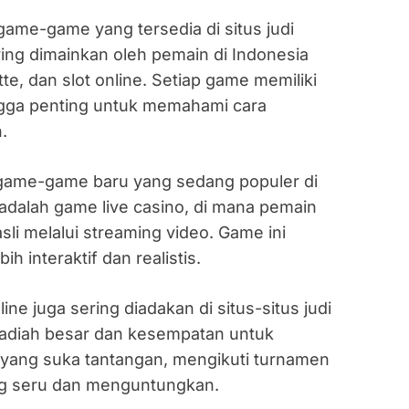
 game-game yang tersedia di situs judi
ing dimainkan oleh pemain di Indonesia
tte, dan slot online. Setiap game memiliki
ngga penting untuk memahami cara
.
 game-game baru yang sedang populer di
adalah game live casino, di mana pemain
li melalui streaming video. Game ini
 interaktif dan realistis.
ine juga sering diadakan di situs-situs judi
adiah besar dan kesempatan untuk
 yang suka tantangan, mengikuti turnamen
ang seru dan menguntungkan.