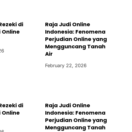
Rezeki di
Raja Judi Online
 Online
Indonesia: Fenomena
Perjudian Online yang
Mengguncang Tanah
26
Air
February 22, 2026
Rezeki di
Raja Judi Online
 Online
Indonesia: Fenomena
Perjudian Online yang
Mengguncang Tanah
26