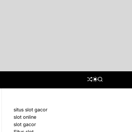
S
S
S
H
W
E
U
I
A
F
T
R
F
C
C
L
H
H
situs slot gacor
E
C
O
slot online
L
slot gacor
O
Situs slot
R